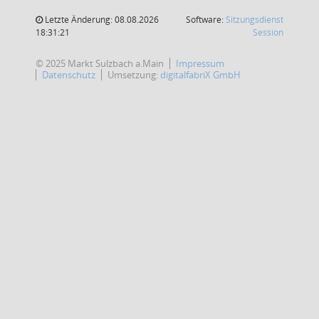
Letzte Änderung: 08.08.2026
Software:
Sitzungsdienst
(Wird in
18:31:21
Session
© 2025 Markt Sulzbach a.Main
Impressum
Datenschutz
Umsetzung:
digitalfabriX GmbH