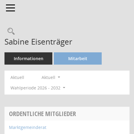
Toggle navigation
Rechercheauswahl
Sabine Eisenträger
Informationen
Mitarbeit
Aktuell
Aktuell
Wahlperiode 2026 - 2032
ORDENTLICHE MITGLIEDER
Marktgemeinderat