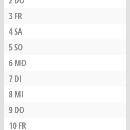
2
DO
3
FR
4
SA
5
SO
6
MO
7
DI
8
MI
9
DO
10
FR