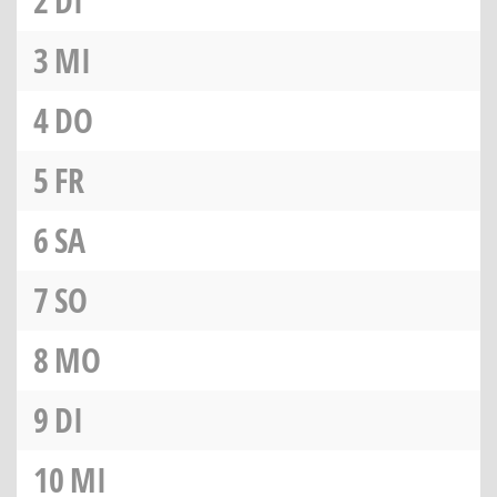
2
DI
3
MI
4
DO
5
FR
6
SA
7
SO
8
MO
9
DI
10
MI