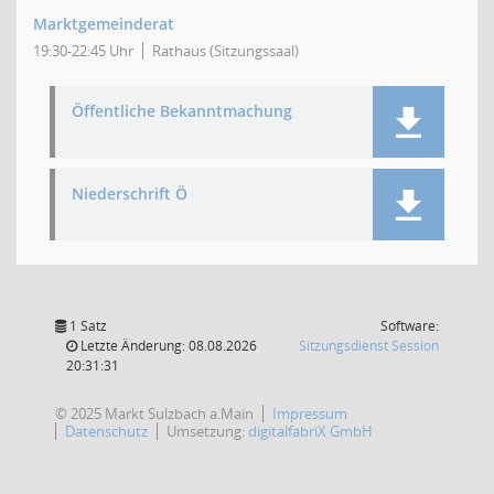
Marktgemeinderat
19:30-22:45 Uhr
Rathaus (Sitzungssaal)
Öffentliche Bekanntmachung
Niederschrift Ö
1 Satz
Software:
(Wird in
Letzte Änderung: 08.08.2026
Sitzungsdienst
Session
20:31:31
© 2025 Markt Sulzbach a.Main
Impressum
Datenschutz
Umsetzung:
digitalfabriX GmbH