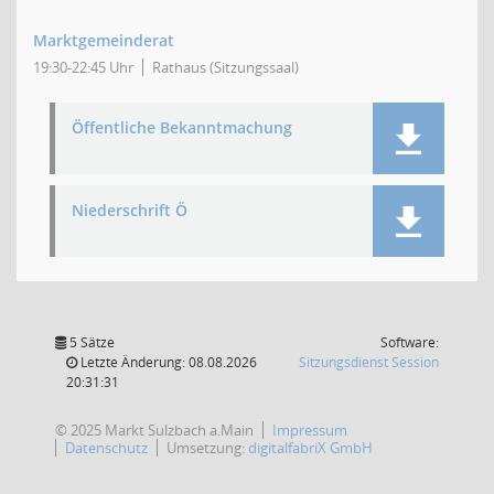
Marktgemeinderat
19:30-22:45 Uhr
Rathaus (Sitzungssaal)
Öffentliche Bekanntmachung
Niederschrift Ö
5 Sätze
Software:
(Wird in
Letzte Änderung: 08.08.2026
Sitzungsdienst
Session
20:31:31
© 2025 Markt Sulzbach a.Main
Impressum
Datenschutz
Umsetzung:
digitalfabriX GmbH