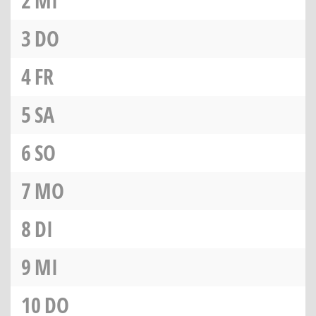
2
MI
3
DO
4
FR
5
SA
6
SO
7
MO
8
DI
9
MI
10
DO