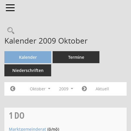
Toggle navigation
Kalender 2009 Oktober
Kalender
Termine
Niederschriften
Oktober
2009
Aktuell
1
DO
Marktgemeinderat
(ö/nö)