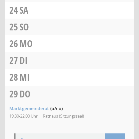
24
SA
25
SO
26
MO
27
DI
28
MI
29
DO
Marktgemeinderat
(ö/nö)
19:30-22:00 Uhr
Rathaus (Sitzungssaal)