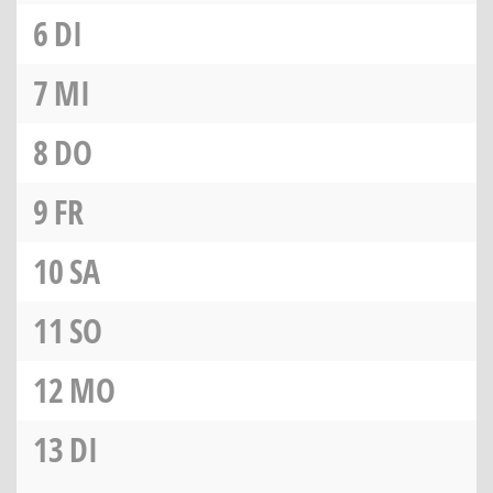
6
DI
7
MI
8
DO
9
FR
10
SA
11
SO
12
MO
13
DI