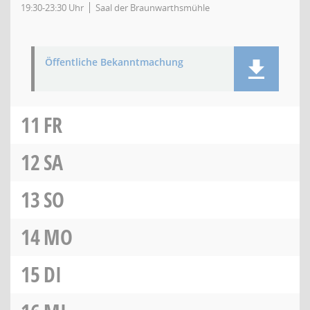
19:30-23:30 Uhr
Saal der Braunwarthsmühle
Öffentliche Bekanntmachung
11
FR
12
SA
13
SO
14
MO
15
DI