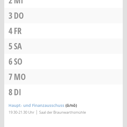
2
MI
3
DO
4
FR
5
SA
6
SO
7
MO
8
DI
Haupt- und Finanzausschuss
(ö/nö)
19:30-21:30 Uhr
Saal der Braunwarthsmühle